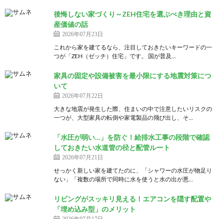
後悔しない家づくり～ZEH住宅を選ぶべき理由と資
産価値の話
2026年07月23日
これから家を建てるなら、注目しておきたいキーワードの一
つが「ZEH（ゼッチ）住宅」です。 国が普及...
家具の固定や設備被害を最小限にする地震対策につ
いて
2026年07月22日
大きな地震が発生した際、住まいの中で注意したいリスクの
一つが、大型家具の転倒や家電製品の飛び出し、そ...
「水圧が弱い…」を防ぐ！給排水工事の段階で確認
しておきたい水道管の径と配管ルート
2026年07月21日
せっかく新しい家を建てたのに、「シャワーの水圧が物足り
ない」「複数の場所で同時に水を使うと水の出が悪...
リビングがスッキリ見える！エアコンを隠す配置や
「埋め込み型」のメリット
2026年07月17日