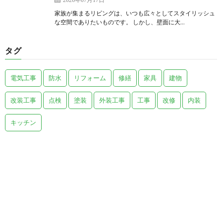
家族が集まるリビングは、いつも広々としてスタイリッシュ
な空間でありたいものです。 しかし、壁面に大...
タグ
電気工事
防水
リフォーム
修繕
家具
建物
改装工事
点検
塗装
外装工事
工事
改修
内装
キッチン