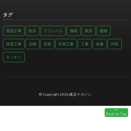
タグ
電気工事
防水
リフォーム
修繕
家具
建物
改装工事
点検
塗装
外装工事
工事
改修
内装
キッチン
© Copyright 2026
建設マガジン
.
Back to Top