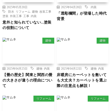
2025年05月20日
2025年04月28日
内装
防水
リフォーム
建物
改装工事
「透彫欄間」が登場した時代
塗装
外装工事
工事
内装
背景
意外と知られていない…塗装
の役割について
建物
建物
2025年04月25日
建物
内装
2025年04月22日
建物
内装
【畳の歴史】関東と関西の畳
床暖房にカーペットを敷いて
の大きさが違うの理由につい
も大丈夫？カーペットを選ぶ
て
際の注意点も解説！
リフォーム
リフォーム