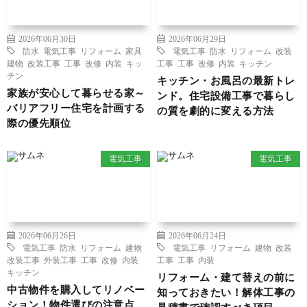
2026年06月30日
2026年06月29日
防水
電気工事
リフォーム
家具
電気工事
防水
リフォーム
改装
建物
改装工事
工事
改修
内装
キッ
工事
工事
改修
内装
キッチン
チン
キッチン・お風呂の最新トレ
家族が安心して暮らせる家～
ンド。住宅設備工事で暮らし
バリアフリー住宅を計画する
の質を劇的に変える方法
際の優先順位
電気工事
電気工事
2026年06月26日
2026年06月24日
電気工事
防水
リフォーム
建物
電気工事
リフォーム
建物
改装
改装工事
外装工事
工事
改修
内装
工事
工事
内装
キッチン
リフォーム・建て替えの前に
中古物件を購入してリノベー
知っておきたい！解体工事の
ション！物件選びの注意点