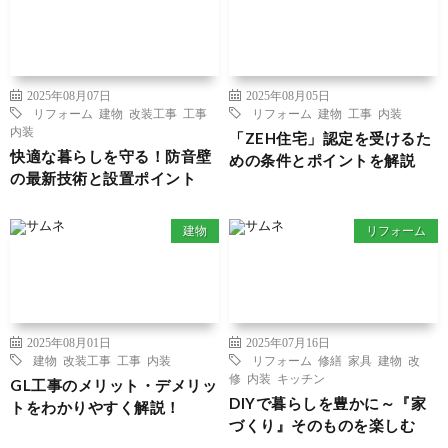
2025年08月07日
2025年08月05日
リフォーム
建物
改装工事
工事
リフォーム
建物
工事
内装
内装
「ZEH住宅」認定を受けるた
快適な暮らしを守る！防音壁
めの条件とポイントを解説
の最新技術と設置ポイント
建物
リフォーム
2025年08月01日
2025年07月16日
建物
改装工事
工事
内装
リフォーム
修繕
家具
建物
改
修
内装
キッチン
GL工事のメリット・デメリッ
DIYで暮らしを豊かに～『家
トをわかりやすく解説！
づくり』そのものを楽しむ