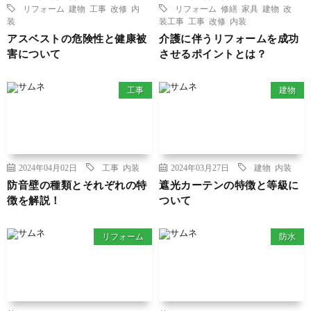
リフォーム
建物
工事
改修
内
リフォーム
修繕
家具
建物
改
装
装工事
工事
改修
内装
アスベストの危険性と健康被
介護に伴うリフォームを成功
害について
させるポイントとは？
工事
建物
2024年04月02日
工事
内装
2024年03月27日
建物
内装
防音壁の種類とそれぞれの特
遮光カーテンの特徴と等級に
徴を解説！
ついて
リフォーム
防水