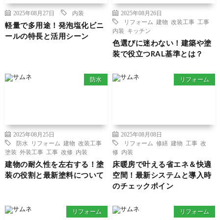
2025年08月27日
内装
2025年08月26日
リフォーム
建物
改装工事
工事
軽量で多用途！発泡塩化ビニ
内装
キッチン
ールの特長と活用シーン
色選びに迷わない！建築や塗
装で役立つRAL基準とは？
防水
リフォーム
2025年08月25日
2025年08月08日
防水
リフォーム
建物
改装工事
リフォーム
修繕
建物
工事
改
塗装
外装工事
工事
改修
内装
修
内装
建物の耐久性を左右する！塗
床暖房で叶える省エネ＆快適
装の役割と最新塗料について
空間！最新システムと導入時
のチェックポイン
リフォーム
リフォーム