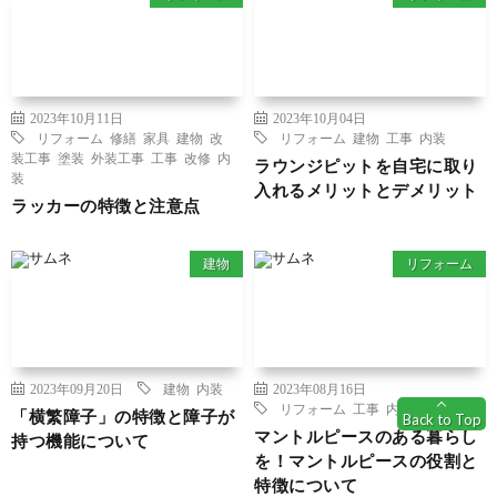
2023年10月11日
2023年10月04日
リフォーム
修繕
家具
建物
改
リフォーム
建物
工事
内装
装工事
塗装
外装工事
工事
改修
内
ラウンジピットを自宅に取り
装
入れるメリットとデメリット
ラッカーの特徴と注意点
建物
リフォーム
2023年09月20日
建物
内装
2023年08月16日
リフォーム
工事
内装
「横繁障子」の特徴と障子が
Back to Top
マントルピースのある暮らし
持つ機能について
を！マントルピースの役割と
特徴について