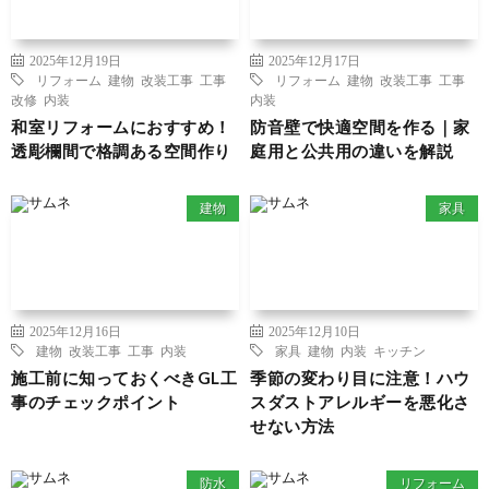
2025年12月19日
2025年12月17日
リフォーム
建物
改装工事
工事
リフォーム
建物
改装工事
工事
改修
内装
内装
和室リフォームにおすすめ！
防音壁で快適空間を作る｜家
透彫欄間で格調ある空間作り
庭用と公共用の違いを解説
建物
家具
2025年12月16日
2025年12月10日
建物
改装工事
工事
内装
家具
建物
内装
キッチン
施工前に知っておくべきGL工
季節の変わり目に注意！ハウ
事のチェックポイント
スダストアレルギーを悪化さ
せない方法
防水
リフォーム