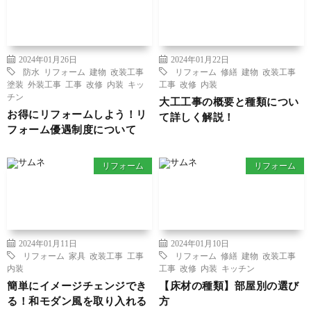
2024年01月26日
2024年01月22日
防水
リフォーム
建物
改装工事
リフォーム
修繕
建物
改装工事
塗装
外装工事
工事
改修
内装
キッ
工事
改修
内装
チン
大工工事の概要と種類につい
お得にリフォームしよう！リ
て詳しく解説！
フォーム優遇制度について
リフォーム
リフォーム
2024年01月11日
2024年01月10日
リフォーム
家具
改装工事
工事
リフォーム
修繕
建物
改装工事
内装
工事
改修
内装
キッチン
簡単にイメージチェンジでき
【床材の種類】部屋別の選び
る！和モダン風を取り入れる
方