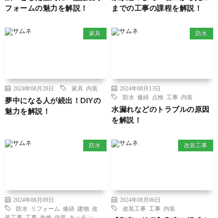
フォームの魅力を解説！
までの工事の課程を解説！
家具
防水
2024年08月28日
家具
内装
2024年08月13日
防水
修繕
点検
工事
内装
夢中になる人が続出！DIYの
水漏れなどのトラブルの原因
魅力を解説！
を解説！
防水
改装工事
2024年08月09日
2024年08月06日
防水
リフォーム
修繕
建物
改
改装工事
工事
内装
装工事
工事
改修
内装
キッチン