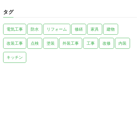
タグ
電気工事
防水
リフォーム
修繕
家具
建物
改装工事
点検
塗装
外装工事
工事
改修
内装
キッチン