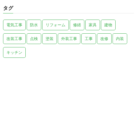
タグ
電気工事
防水
リフォーム
修繕
家具
建物
改装工事
点検
塗装
外装工事
工事
改修
内装
キッチン