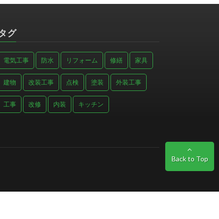
タグ
電気工事
防水
リフォーム
修繕
家具
建物
改装工事
点検
塗装
外装工事
工事
改修
内装
キッチン
Back to Top