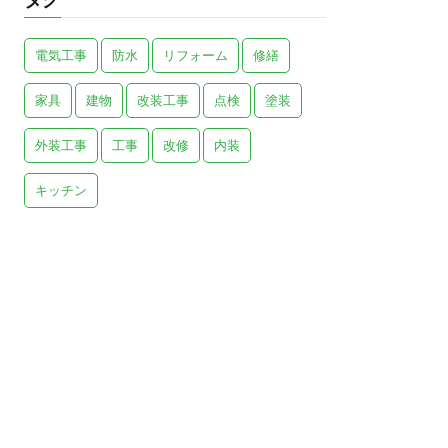
電気工事
防水
リフォーム
修繕
家具
建物
改装工事
点検
塗装
外装工事
工事
改修
内装
キッチン