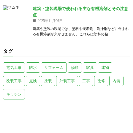
建築・塗装現場で使われる主な有機溶剤とその注意
点
2025年11月06日
建築や塗装の現場では、塗料や接着剤、洗浄剤などに含まれ
る有機溶剤が欠かせません。 これらは塗料の粘...
タグ
電気工事
防水
リフォーム
修繕
家具
建物
改装工事
点検
塗装
外装工事
工事
改修
内装
キッチン