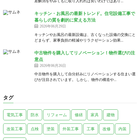
差解消をやみくもに取り入れれば良いわけではあり...
キッチン・お風呂の最新トレンド。住宅設備工事で
暮らしの質を劇的に変える方法
2026年06月29日
キッチンやお風呂の最新設備は、古くなった設備の交換にと
どまらず、家事負担の軽減やリラクゼーション効果...
中古物件を購入してリノベーション！物件選びの注
意点
2026年06月26日
中古物件を購入して自分好みにリノベーションする住まい選
びが注目されています。 しかし、物件の構造や...
タグ
電気工事
防水
リフォーム
修繕
家具
建物
改装工事
点検
塗装
外装工事
工事
改修
内装