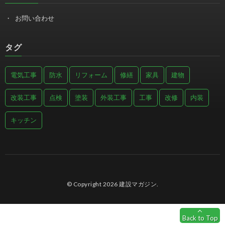
お問い合わせ
タグ
電気工事
防水
リフォーム
修繕
家具
建物
改装工事
点検
塗装
外装工事
工事
改修
内装
キッチン
© Copyright 2026
建設マガジン
.
Back to Top