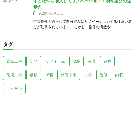
中古物件を購入してリノベーション！物件選びの注
意点
2026年06月26日
中古物件を購入して自分好みにリノベーションする住まい選
びが注目されています。 しかし、物件の構造や...
タグ
電気工事
防水
リフォーム
修繕
家具
建物
改装工事
点検
塗装
外装工事
工事
改修
内装
キッチン