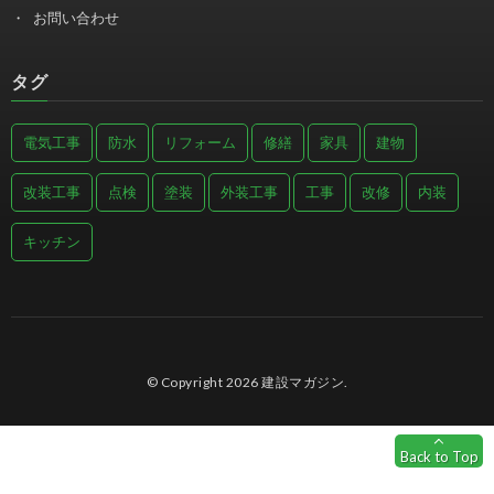
お問い合わせ
タグ
電気工事
防水
リフォーム
修繕
家具
建物
改装工事
点検
塗装
外装工事
工事
改修
内装
キッチン
© Copyright 2026
建設マガジン
.
Back to Top