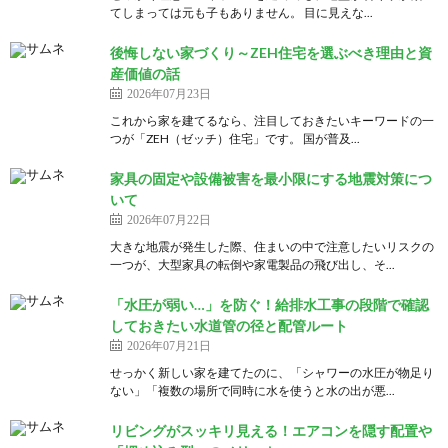
てしまっては元も子もありません。 目に見えな...
後悔しない家づくり～ZEH住宅を選ぶべき理由と資
産価値の話
2026年07月23日
これから家を建てるなら、注目しておきたいキーワードの一
つが「ZEH（ゼッチ）住宅」です。 国が普及...
家具の固定や設備被害を最小限にする地震対策につ
いて
2026年07月22日
大きな地震が発生した際、住まいの中で注意したいリスクの
一つが、大型家具の転倒や家電製品の飛び出し、そ...
「水圧が弱い…」を防ぐ！給排水工事の段階で確認
しておきたい水道管の径と配管ルート
2026年07月21日
せっかく新しい家を建てたのに、「シャワーの水圧が物足り
ない」「複数の場所で同時に水を使うと水の出が悪...
リビングがスッキリ見える！エアコンを隠す配置や