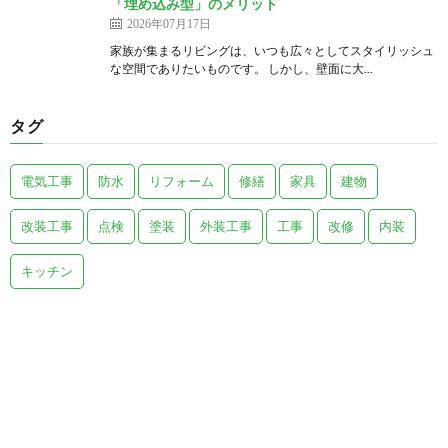
「埋め込み型」のメリット
2026年07月17日
家族が集まるリビングは、いつも広々としてスタイリッシュ
な空間でありたいものです。 しかし、壁面に大...
タグ
電気工事
防水
リフォーム
修繕
家具
建物
改装工事
点検
塗装
外装工事
工事
改修
内装
キッチン