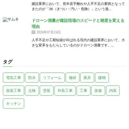
建設業界において、長年若手離れや人手不足の要因となって
きたのが「3K（きつい・汚い・危険）」という過...
ドローン測量が建設現場のスピードと精度を変える
理由
2026年07月24日
人手不足や工期短縮が叫ばれる現代の建設業界において、大
きな変革をもたらしているのがドローン測量です。...
タグ
電気工事
防水
リフォーム
修繕
家具
建物
改装工事
点検
塗装
外装工事
工事
改修
内装
キッチン