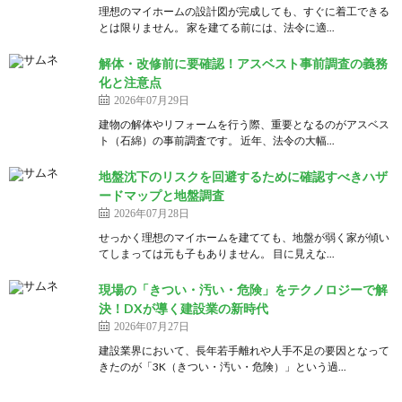
理想のマイホームの設計図が完成しても、すぐに着工できる
とは限りません。 家を建てる前には、法令に適...
解体・改修前に要確認！アスベスト事前調査の義務
化と注意点
2026年07月29日
建物の解体やリフォームを行う際、重要となるのがアスベス
ト（石綿）の事前調査です。 近年、法令の大幅...
地盤沈下のリスクを回避するために確認すべきハザ
ードマップと地盤調査
2026年07月28日
せっかく理想のマイホームを建てても、地盤が弱く家が傾い
てしまっては元も子もありません。 目に見えな...
現場の「きつい・汚い・危険」をテクノロジーで解
決！DXが導く建設業の新時代
2026年07月27日
建設業界において、長年若手離れや人手不足の要因となって
きたのが「3K（きつい・汚い・危険）」という過...