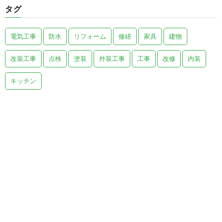
タグ
電気工事
防水
リフォーム
修繕
家具
建物
改装工事
点検
塗装
外装工事
工事
改修
内装
キッチン