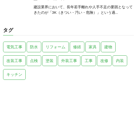
建設業界において、長年若手離れや人手不足の要因となって
きたのが「3K（きつい・汚い・危険）」という過...
タグ
電気工事
防水
リフォーム
修繕
家具
建物
改装工事
点検
塗装
外装工事
工事
改修
内装
キッチン