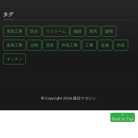
タグ
電気工事
防水
リフォーム
修繕
家具
建物
改装工事
点検
塗装
外装工事
工事
改修
内装
キッチン
© Copyright 2026
建設マガジン
.
Back to Top