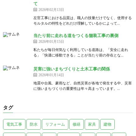
て
2026年02月13日
左官工事における品質は、職人の技量だけでなく、使用する
モルタルの特性をどれだけ理解しているかによって...
当たり前に走れる道をつくる舗装工事の裏側
2026年01月15日
私たちが毎日何気なく利用している道路は、「安全に走れ
る」「快適に移動できる」ことが当たり前の存在とな...
災害に強いまちづくりと土木工事の関係
2026年01月14日
地震や台風、豪雨など、自然災害が各地で発生する中、災害
に強いまちづくりの重要性は年々高まっています。...
タグ
電気工事
防水
リフォーム
修繕
家具
建物