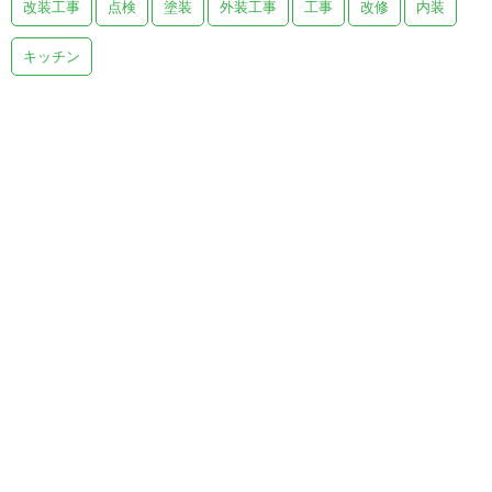
改装工事
点検
塗装
外装工事
工事
改修
内装
キッチン